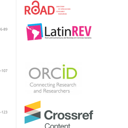
76-89
-107
-123