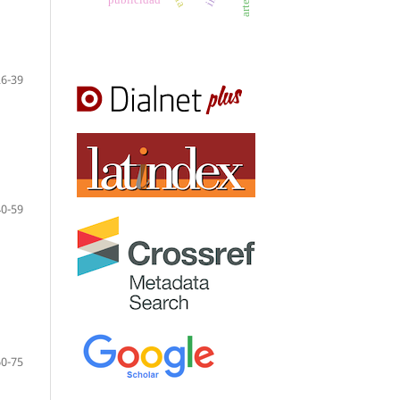
publicidad
26-39
40-59
60-75