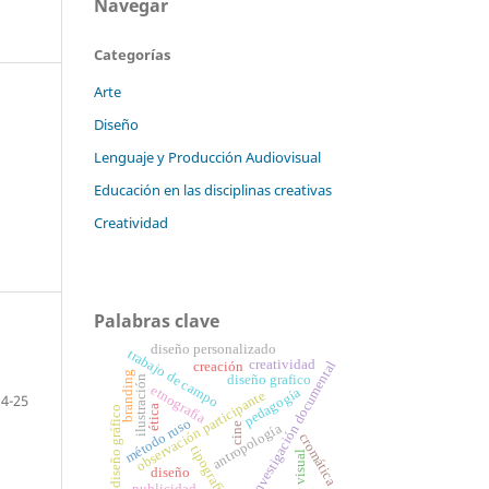
Navegar
Categorías
Arte
Diseño
Lenguaje y Producción Audiovisual
Educación en las disciplinas creativas
Creatividad
Palabras clave
diseño personalizado
trabajo de campo
creatividad
investigación documental
creación
branding
diseño grafico
ilustración
etnografía
pedagogía
observación participante
4-25
ética
diseño gráfico
método ruso
cine
antropología
cromática
tipografía
arte visual
diseño