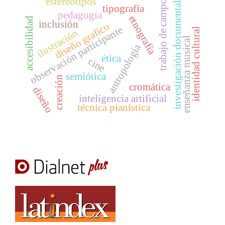
estereotipos
trabajo de campo
investigación documental
tipografía
pedagogía
etnografía
accesibilidad
inclusión
diseño grafico
observación participante
identidad cultural
ilustración
enseñanza musical
antropología
ética
cine
semiótica
creación
cromática
diseño
inteligencia artificial
técnica pianística