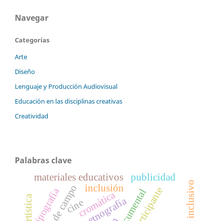
Navegar
Categorías
Arte
Diseño
Lenguaje y Producción Audiovisual
Educación en las disciplinas creativas
Creatividad
Palabras clave
materiales educativos
publicidad
diseño inclusivo
inclusión
trabajo de campo
tipografía
cromática
etnografía
cine