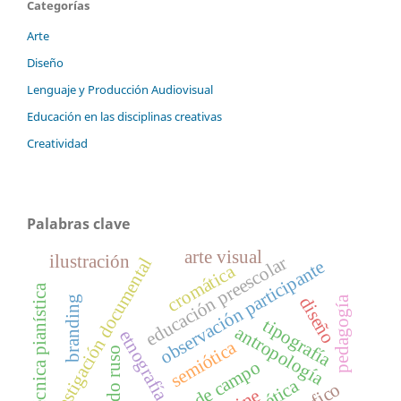
Categorías
Arte
Diseño
Lenguaje y Producción Audiovisual
Educación en las disciplinas creativas
Creatividad
Palabras clave
arte visual
ilustración
educación preescolar
investigación documental
observación participante
cromática
técnica pianística
diseño
branding
pedagogía
tipografía
antropología
etnografía
semiótica
método ruso
trabajo de campo
ética