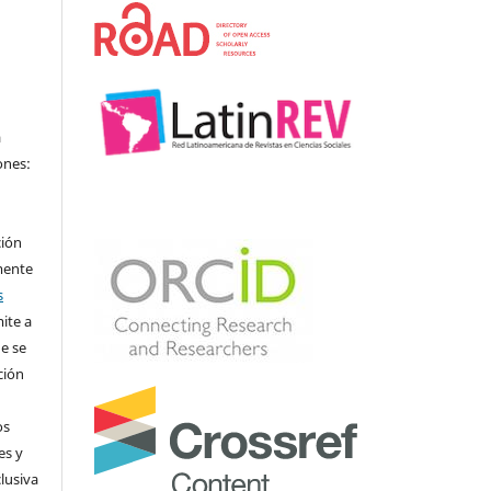
a
ones:
ción
mente
s
ite a
e se
ción
os
es y
clusiva