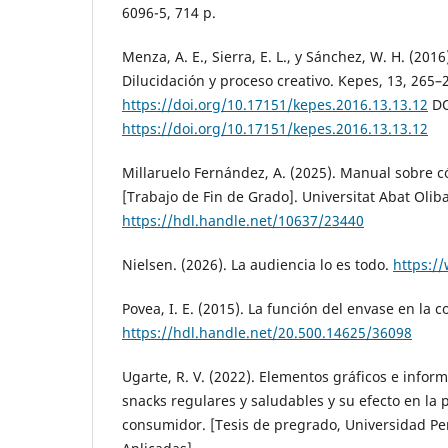
6096-5, 714 p.
Menza, A. E., Sierra, E. L., y Sánchez, W. H. (2016)
Dilucidación y proceso creativo. Kepes, 13, 265–
https://doi.org/10.17151/kepes.2016.13.13.12
DO
https://doi.org/10.17151/kepes.2016.13.13.12
Millaruelo Fernández, A. (2025). Manual sobre 
[Trabajo de Fin de Grado]. Universitat Abat Olib
https://hdl.handle.net/10637/23440
Nielsen. (2026). La audiencia lo es todo.
https:/
Povea, I. E. (2015). La función del envase en la 
https://hdl.handle.net/20.500.14625/36098
Ugarte, R. V. (2022). Elementos gráficos e infor
snacks regulares y saludables y su efecto en la 
consumidor. [Tesis de pregrado, Universidad Pe