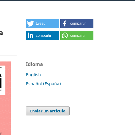
tweet
compartir
a
compartir
compartir
Idioma
English
Español (España)
Enviar un artículo