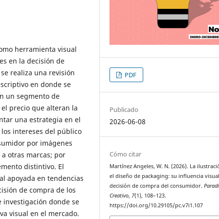
 como herramienta visual
es en la decisión de
se realiza una revisión
PDF
scriptivo en donde se
 en un segmento de
el precio que alteran la
Publicado
tar una estrategia en el
2026-06-08
los intereses del público
onsumidor por imágenes
Cómo citar
 a otras marcas; por
mento distintivo. El
Martínez Angeles, W. N. (2026). La ilustrac
el diseño de packaging: su influencia visual
ual apoyada en tendencias
decisión de compra del consumidor.
Parad
cisión de compra de los
Creativo
,
7
(1), 108–123.
 investigación donde se
https://doi.org/10.29105/pc.v7i1.107
va visual en el mercado.