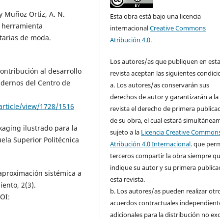
 y Muñoz Ortiz, A. N.
Esta obra está bajo una licencia
o herramienta
internacional
Creative Commons
tarias de moda.
Atribución 4.0
.
Los autores/as que publiquen en est
contribución al desarrollo
revista aceptan las siguientes condici
dernos del Centro de
a. Los autores/as conservarán sus
derechos de autor y garantizarán a la
article/view/1728/1516
revista el derecho de primera publica
de su obra, el cual estará simultánea
kaging ilustrado para la
sujeto a la
Licencia Creative Common
ela Superior Politécnica
Atribución 4.0 Internacional
. que perm
terceros compartir la obra siempre qu
indique su autor y su primera publica
aproximación sistémica a
esta revista.
ento, 2(3).
b. Los autores/as pueden realizar otr
OI:
acuerdos contractuales independient
adicionales para la distribución no ex