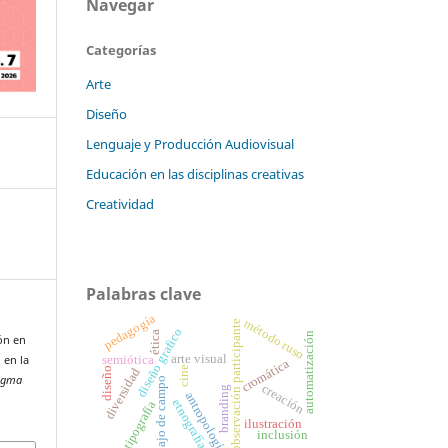
Navegar
Categorías
Arte
Diseño
Lenguaje y Producción Audiovisual
Educación en las disciplinas creativas
Creatividad
Palabras clave
pedagogía
método ruso
observación participante
diseño grafico
ética
automatización
ión en
arte visual
semiótica
 en la
cromática
cine
diseño
diversidad
igma
trabajo de campo
creación
branding
antropología
etnografía
tipografía
ilustración
inclusión