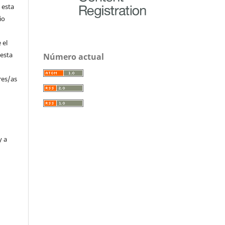
 esta
io
 el
 esta
Número actual
res/as
y a