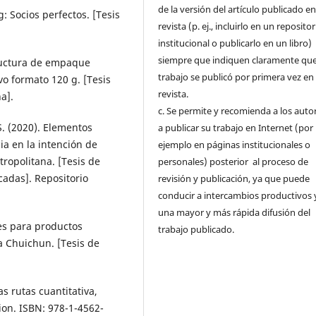
de la versión del artículo publicado en
g: Socios perfectos. [Tesis
revista (p. ej., incluirlo en un repositor
institucional o publicarlo en un libro)
siempre que indiquen claramente que
tructura de empaque
trabajo se publicó por primera vez en
vo formato 120 g. [Tesis
revista.
a].
c. Se permite y recomienda a los auto
S. (2020). Elementos
a publicar su trabajo en Internet (por
ia en la intención de
ejemplo en páginas institucionales o
ropolitana. [Tesis de
personales) posterior al proceso de
cadas]. Repositorio
revisión y publicación, ya que puede
conducir a intercambios productivos 
una mayor y más rápida difusión del
es para productos
trabajo publicado.
 Chuichun. [Tesis de
s rutas cuantitativa,
tion. ISBN: 978-1-4562-