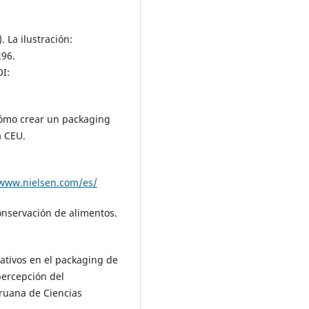
. La ilustración:
296.
I:
cómo crear un packaging
a CEU.
/www.nielsen.com/es/
conservación de alimentos.
mativos en el packaging de
percepción del
ruana de Ciencias