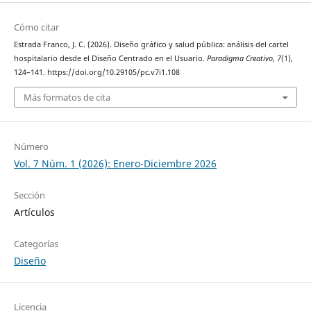
Cómo citar
Estrada Franco, J. C. (2026). Diseño gráfico y salud pública: análisis del cartel
hospitalario desde el Diseño Centrado en el Usuario.
Paradigma Creativo
,
7
(1),
124–141. https://doi.org/10.29105/pc.v7i1.108
Más formatos de cita
Número
Vol. 7 Núm. 1 (2026): Enero-Diciembre 2026
Sección
Artículos
Categorías
Diseño
Licencia