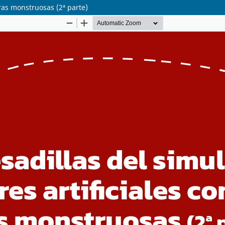
uras monstruosas (2ª parte)